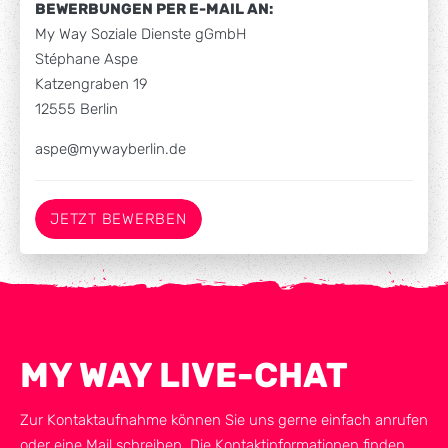
BEWERBUNGEN PER E-MAIL AN:
My Way Soziale Dienste gGmbH
Stéphane Aspe
Katzengraben 19
12555 Berlin
aspe@mywayberlin.de
JETZT BEWERBEN
MY WAY LIVE-CHAT
Zur Kontaktaufnahme können Sie uns gerne einfach anrufen
oder eine Mail schreiben. Die Kontaktinformationen finden